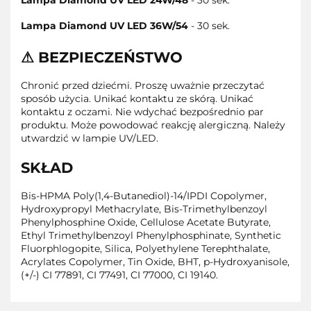
Lampa Diamond UV LED 36W/54
- 30 sek.
⚠ BEZPIECZEŃSTWO
Chronić przed dziećmi. Proszę uważnie przeczytać
sposób użycia. Unikać kontaktu ze skórą. Unikać
kontaktu z oczami. Nie wdychać bezpośrednio par
produktu. Może powodować reakcję alergiczną. Należy
utwardzić w lampie UV/LED.
SKŁAD
Bis-HPMA Poly(1,4-Butanediol)-14/IPDI Copolymer,
Hydroxypropyl Methacrylate, Bis-Trimethylbenzoyl
Phenylphosphine Oxide, Cellulose Acetate Butyrate,
Ethyl Trimethylbenzoyl Phenylphosphinate, Synthetic
Fluorphlogopite, Silica, Polyethylene Terephthalate,
Acrylates Copolymer, Tin Oxide, BHT, p-Hydroxyanisole,
(+/-) CI 77891, CI 77491, CI 77000, CI 19140.