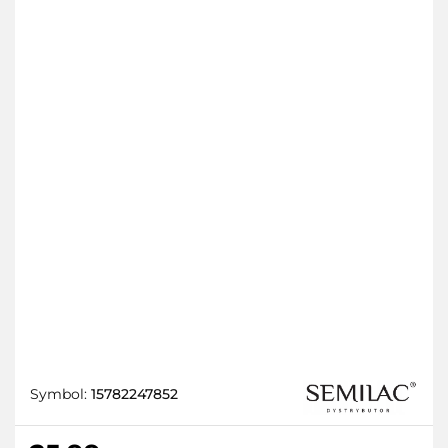
Symbol:
15782247852