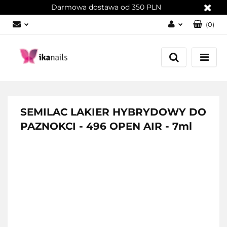
Darmowa dostawa od 350 PLN
(
0
)
Zaloguj się
Załóż konto
Dodaj zgłoszenie
Zgody cookies
SEMILAC LAKIER HYBRYDOWY DO
PAZNOKCI - 496 OPEN AIR - 7ml