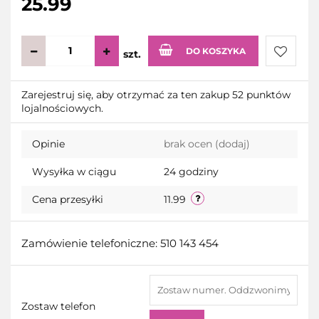
25.99
DO KOSZYKA
szt.
Do
Zarejestruj się, aby otrzymać za ten zakup 52 punktów
lojalnościowych.
przecho
Opinie
brak ocen
(dodaj)
Wysyłka w ciągu
24 godziny
Cena przesyłki
11.99
Zamówienie telefoniczne: 510 143 454
Zostaw telefon