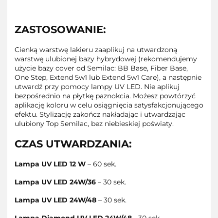
ZASTOSOWANIE:
Cienką warstwę lakieru zaaplikuj na utwardzoną
warstwę ulubionej bazy hybrydowej (rekomendujemy
użycie bazy cover od Semilac: BB Base, Fiber Base,
One Step, Extend 5w1 lub Extend 5w1 Care), a następnie
utwardź przy pomocy lampy UV LED. Nie aplikuj
bezpośrednio na płytkę paznokcia. Możesz powtórzyć
aplikację koloru w celu osiągnięcia satysfakcjonującego
efektu. Stylizację zakończ nakładając i utwardzając
ulubiony Top Semilac, bez niebieskiej poświaty.
CZAS UTWARDZANIA:
Lampa UV LED 12 W
– 60 sek.
Lampa UV LED 24W/36
– 30 sek.
Lampa UV LED 24W/48
– 30 sek.
Lampa Diamond UV LED 24W/48
- 30 sek.