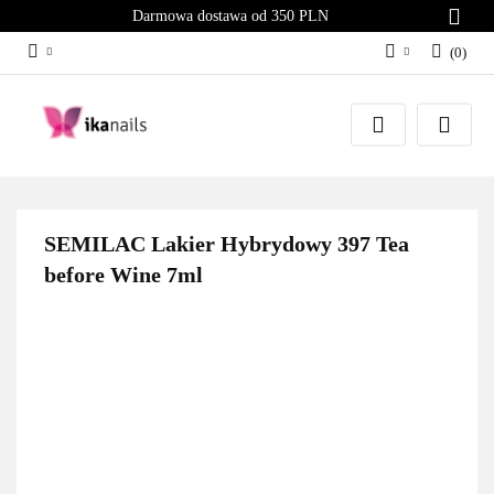
Darmowa dostawa od 350 PLN
(
0
)
Zaloguj się
Załóż konto
Dodaj zgłoszenie
Zgody cookies
SEMILAC Lakier Hybrydowy 397 Tea
before Wine 7ml