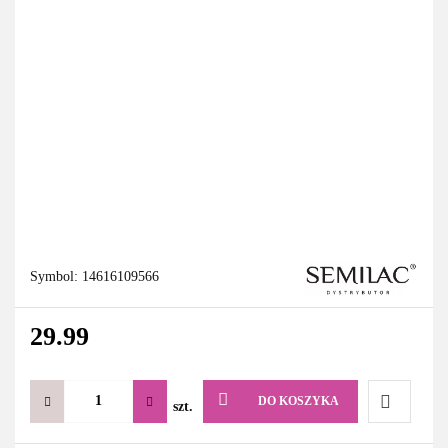
Symbol:
14616109566
29.99
DO KOSZYKA
szt.
Do