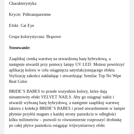
Charakterystyka:
Krycie: Półtransparentne
Efekt: Cat Eye
Grupa kolorystyczna: Brązowe
Stosowanie:
Zaaplikuj cienką warstwę na utwardzoną bazę hybrydową, a
następnie utwardź przy pomocy lampy UV LED. Możesz powtórzyć
aplikację koloru w celu osiągnięcia satysfakcjonującego efektu.
Stylizację zakończ nakładając i utwardzając Semilac Top No Wipe
Real Color.
BRIDE’S BABES to przede wszystkim kolory, które dają
niesamowity efekt VELVET NAILS. Aby go osiągnąć nałóż i
utwardź wybraną bazę hybrydową, a następnie zaaplikuj warstwę
lakieru z kolekcji BRIDE’S BABES i przed utwardzeniem w lampie
płynnie przyłóż magnes z każdej strony paznokcia w odległości
kilku milimetrów – pozwoli to równomiernie rozproszyć drobinkę
po całej płytce paznokcia osiągając trójwymiarowy efekt.