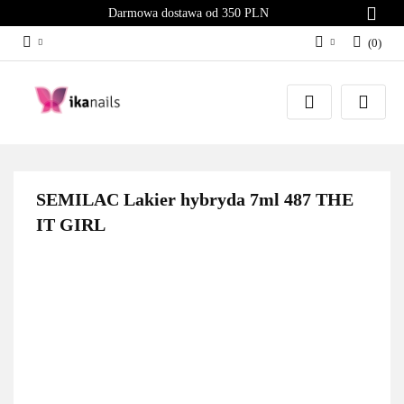
Darmowa dostawa od 350 PLN
(
0
)
Zaloguj się
Załóż konto
Dodaj zgłoszenie
Zgody cookies
SEMILAC Lakier hybryda 7ml 487 THE
IT GIRL