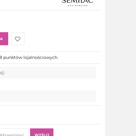
KA
Do
58 punktów lojalnościowych.
przechowalni
aj)
WYŚLIJ