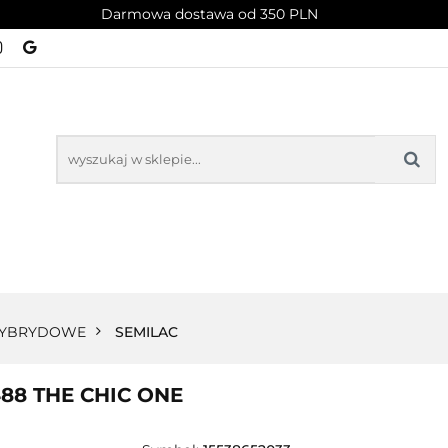
Darmowa dostawa od 350 PLN
PROMOCJE
NOWOŚCI
BESTSELLERY
BLOG
NOWOŚCI
BESTSELLERY
HYBRYDOWE
SEMILAC
488 THE CHIC ONE