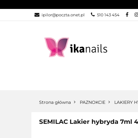
KATEGORIE
ipilor@poczta.onet.pl
510 143 454
KATEGORIE
PROMOCJE
Strona główna
PAZNOKCIE
LAKIERY 
SEMILAC Lakier hybryda 7ml 