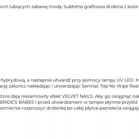
kich lubiących zabawę modą. Subtelna grafitowa drobina z kolor
 hybrydową, a następnie utwardź przy pomocy lampy UV LED. Mo
zację zakończ nakładając i utwardzając Semilac Top No Wipe Real
tóre dają niesamowity efekt VELVET NAILS. Aby go osiągnąć na
ji BRIDE’S BABES i przed utwardzeniem w lampie płynnie przyłó
nomiernie rozproszyć drobinkę po całej płytce paznokcia osiąga