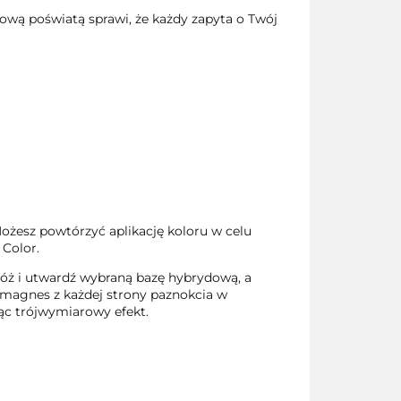
ową poświatą sprawi, że każdy zapyta o Twój
żesz powtórzyć aplikację koloru w celu
 Color.
łóż i utwardź wybraną bazę hybrydową, a
ż magnes z każdej strony paznokcia w
jąc trójwymiarowy efekt.