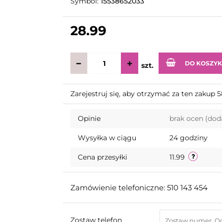
Symbol:
15538652033
28.99
DO KOSZY
szt.
Zarejestruj się, aby otrzymać za ten zakup 
Opinie
brak ocen
(dod
Wysyłka w ciągu
24 godziny
Cena przesyłki
11.99
Zamówienie telefoniczne: 510 143 454
Zostaw telefon