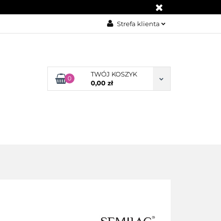
KONTAKT
Strefa klienta
Zaloguj się
Załóż konto
TWÓJ KOSZYK
Dodaj zgłoszenie
0
0,00 zł
Zgody cookies
BLOG
KONTAKT