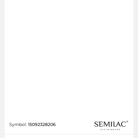
Symbol:
15092328206