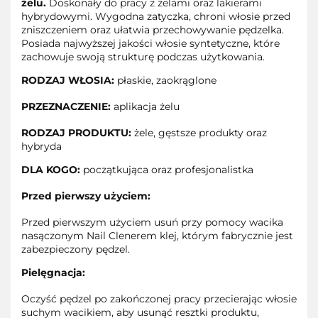
żelu.
Doskonały do pracy z żelami oraz lakierami
hybrydowymi. Wygodna zatyczka, chroni włosie przed
zniszczeniem oraz ułatwia przechowywanie pędzelka.
Posiada najwyższej jakości włosie syntetyczne, które
zachowuje swoją strukturę podczas użytkowania.
RODZAJ WŁOSIA:
płaskie, zaokrąglone
PRZEZNACZENIE:
aplikacja żelu
RODZAJ PRODUKTU:
żele, gęstsze produkty oraz
hybryda
DLA KOGO:
początkująca oraz profesjonalistka
Przed pierwszy użyciem:
Przed pierwszym użyciem usuń przy pomocy wacika
nasączonym Nail Clenerem klej, którym fabrycznie jest
zabezpieczony pędzel.
Pielęgnacja:
Oczyść pędzel po zakończonej pracy przecierając włosie
suchym wacikiem, aby usunąć resztki produktu,