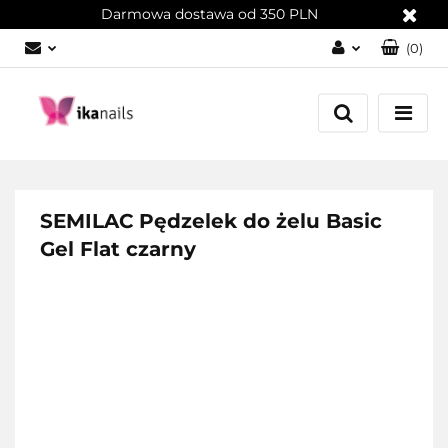
Darmowa dostawa od 350 PLN
(
0
)
Zaloguj się
Załóż konto
Dodaj zgłoszenie
Zgody cookies
SEMILAC Pędzelek do żelu Basic
Gel Flat czarny