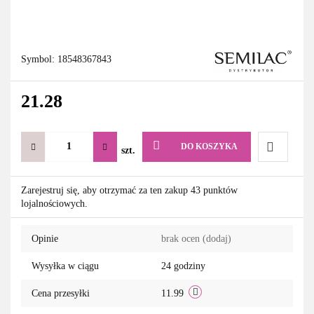
Symbol:
18548367843
21.28
DO KOSZYKA
szt.
Do
Zarejestruj się, aby otrzymać za ten zakup 43 punktów
lojalnościowych.
przechowa
Opinie
brak ocen
(dodaj)
Wysyłka w ciągu
24 godziny
Cena przesyłki
11.99