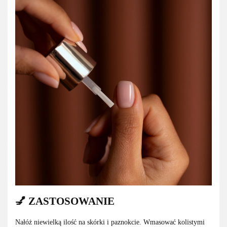
💅 ZASTOSOWANIE
Nałóż niewielką ilość na skórki i paznokcie. Wmasować kolistymi