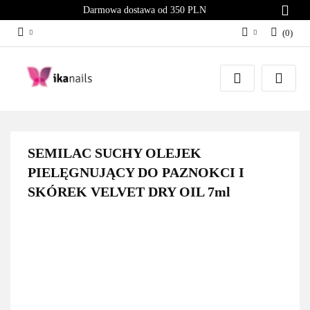
Darmowa dostawa od 350 PLN
(
0
)
Zaloguj się
Załóż konto
Dodaj zgłoszenie
Zgody cookies
SEMILAC SUCHY OLEJEK
PIELĘGNUJĄCY DO PAZNOKCI I
SKÓREK VELVET DRY OIL 7ml