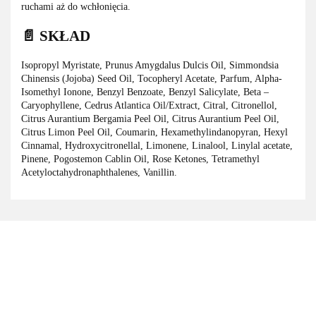
ruchami aż do wchłonięcia.
📄 SKŁAD
Isopropyl Myristate, Prunus Amygdalus Dulcis Oil, Simmondsia
Chinensis (Jojoba) Seed Oil, Tocopheryl Acetate, Parfum, Alpha-
Isomethyl Ionone, Benzyl Benzoate, Benzyl Salicylate, Beta –
Caryophyllene, Cedrus Atlantica Oil/Extract, Citral, Citronellol,
Citrus Aurantium Bergamia Peel Oil, Citrus Aurantium Peel Oil,
Citrus Limon Peel Oil, Coumarin, Hexamethylindanopyran, Hexyl
Cinnamal, Hydroxycitronellal, Limonene, Linalool, Linylal acetate,
Pinene, Pogostemon Cablin Oil, Rose Ketones, Tetramethyl
Acetyloctahydronaphthalenes, Vanillin.
3M