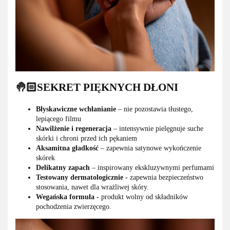
🤚🏻SEKRET PIĘKNYCH DŁONI
Błyskawiczne wchłanianie
– nie pozostawia tłustego,
lepiącego filmu
Nawilżenie i regeneracja
– intensywnie pielęgnuje suche
skórki i chroni przed ich pękaniem
Aksamitna gładkość
– zapewnia satynowe wykończenie
skórek
Delikatny zapach
– inspirowany ekskluzywnymi perfumami
Testowany dermatologicznie
-
zapewnia bezpieczeństwo
stosowania, nawet dla wrażliwej skóry.
Wegańska formuła
-
produkt wolny od składników
pochodzenia zwierzęcego.