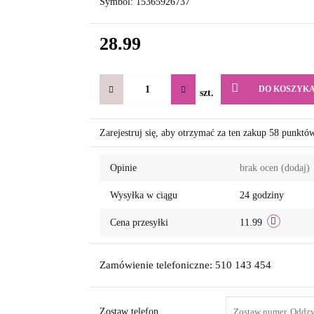
Symbol:
15365926737
28.99
DO KOSZYK
szt.
Zarejestruj się, aby otrzymać za ten zakup 58 punktó
Opinie
brak ocen
(dodaj)
Wysyłka w ciągu
24 godziny
Cena przesyłki
11.99
Zamówienie telefoniczne: 510 143 454
Zostaw telefon