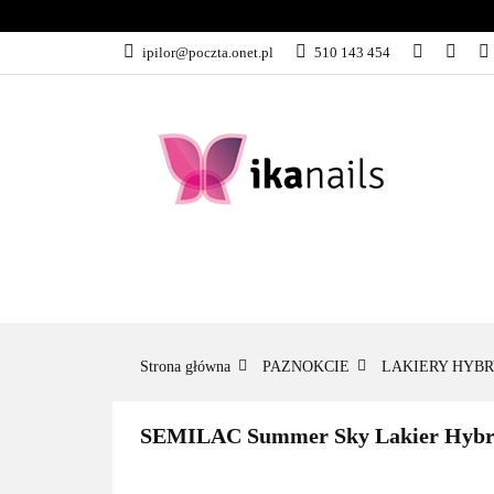
KATEGORIE
ipilor@poczta.onet.pl
510 143 454
KATEGORIE
PROMOCJE
Strona główna
PAZNOKCIE
LAKIERY HYB
SEMILAC Summer Sky Lakier Hybryd