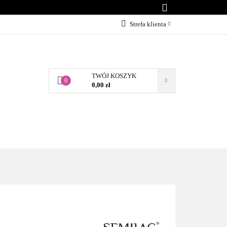
KONTAKT
Strefa klienta
Zaloguj się
Załóż konto
TWÓJ KOSZYK
Dodaj zgłoszenie
0
0,00 zł
Zgody cookies
BLOG
KONTAKT