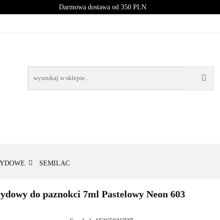
Darmowa dostawa od 350 PLN
PROMOCJE
NOWOŚCI
BESTSELLERY
BLOG
NOWOŚCI
BESTSELLERY
RYDOWE
SEMILAC
owy do paznokci 7ml Pastelowy Neon 603