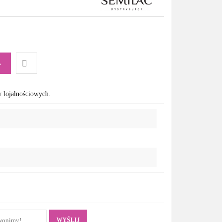
A
Do
w lojalnościowych.
przechowalni
WYŚLIJ