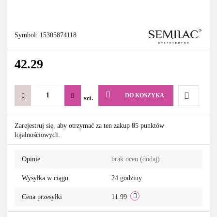
Symbol:
15305874118
42.29
DO KOSZYKA
szt.
Do
Zarejestruj się, aby otrzymać za ten zakup 85 punktów
lojalnościowych.
przechowa
Opinie
brak ocen
(dodaj)
Wysyłka w ciągu
24 godziny
Cena przesyłki
11.99