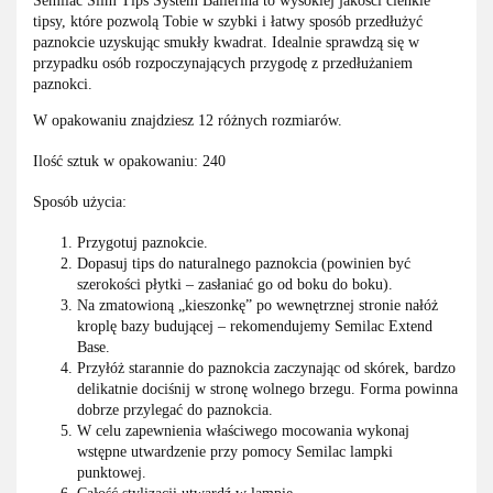
Semilac Slim Tips System Ballerina to wysokiej jakości cienkie
tipsy, które pozwolą Tobie w szybki i łatwy sposób przedłużyć
paznokcie uzyskując smukły kwadrat. Idealnie sprawdzą się w
przypadku osób rozpoczynających przygodę z przedłużaniem
paznokci.
W opakowaniu znajdziesz 12 różnych rozmiarów.
Ilość sztuk w opakowaniu: 240
Sposób użycia:
Przygotuj paznokcie.
Dopasuj tips do naturalnego paznokcia (powinien być
szerokości płytki – zasłaniać go od boku do boku).
Na zmatowioną „kieszonkę” po wewnętrznej stronie nałóż
kroplę bazy budującej – rekomendujemy Semilac Extend
Base.
Przyłóż starannie do paznokcia zaczynając od skórek, bardzo
delikatnie dociśnij w stronę wolnego brzegu. Forma powinna
dobrze przylegać do paznokcia.
W celu zapewnienia właściwego mocowania wykonaj
wstępne utwardzenie przy pomocy Semilac lampki
punktowej.