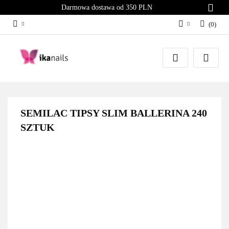
Darmowa dostawa od 350 PLN
(
0
)
Zaloguj się
Załóż konto
Dodaj zgłoszenie
Zgody cookies
SEMILAC TIPSY SLIM BALLERINA 240
SZTUK