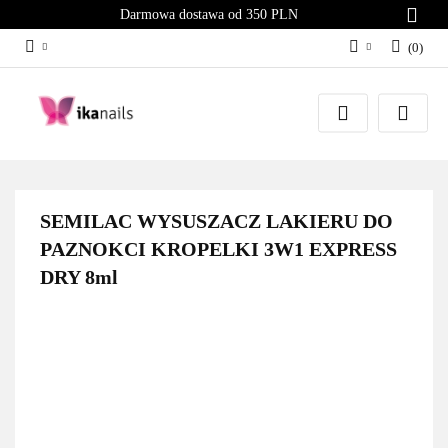
Darmowa dostawa od 350 PLN
(
0
)
Zaloguj się
Załóż konto
Dodaj zgłoszenie
Zgody cookies
SEMILAC WYSUSZACZ LAKIERU DO
PAZNOKCI KROPELKI 3W1 EXPRESS
DRY 8ml