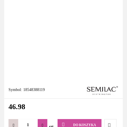
Symbol:
18548388119
46.98
DO KOSZYKA
szt.