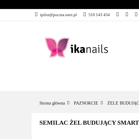
KATEGORIE
ipilor@poczta.onet.pl
510 143 454
KATEGORIE
PROMOCJE
Strona główna
PAZNOKCIE
ŻELE BUDUJĄ
SEMILAC ŻEL BUDUJĄCY SMART