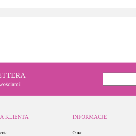
3M
LETTERA
owościami!
A KLIENTA
INFORMACJE
enta
O nas