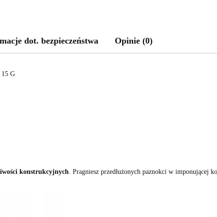
macje dot. bezpieczeństwa
Opinie (0)
15 G
liwości konstrukcyjnych
. Pragniesz przedłużonych paznokci w imponującej ko