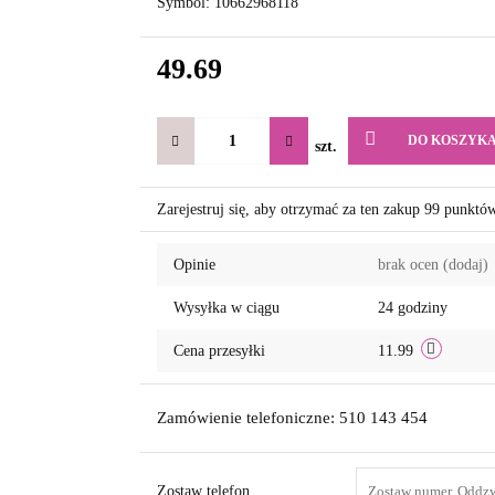
Symbol:
10662968118
49.69
DO KOSZYK
szt.
Zarejestruj się, aby otrzymać za ten zakup 99 punktó
Opinie
brak ocen
(dodaj)
Wysyłka w ciągu
24 godziny
Cena przesyłki
11.99
Zamówienie telefoniczne: 510 143 454
Zostaw telefon