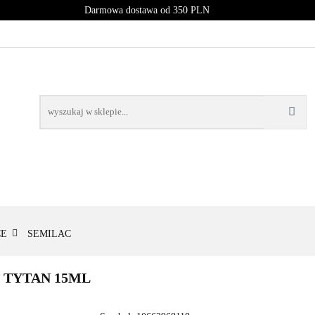
Darmowa dostawa od 350 PLN
PROMOCJE
NOWOŚCI
BESTSELLERY
BLOG
NOWOŚCI
BESTSELLERY
CE
SEMILAC
 TYTAN 15ML