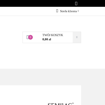
KONTAKT
Strefa klienta
Zaloguj się
Załóż konto
TWÓJ KOSZYK
Dodaj zgłoszenie
0
0,00 zł
Zgody cookies
BLOG
KONTAKT