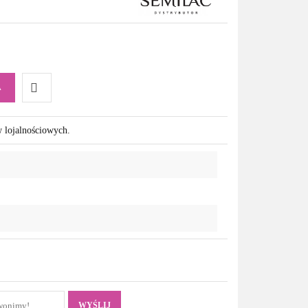
A
Do
w lojalnościowych.
przechowalni
WYŚLIJ