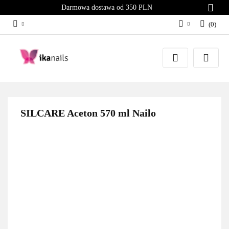
Darmowa dostawa od 350 PLN
(
0
)
Zaloguj się
Załóż konto
Dodaj zgłoszenie
Zgody cookies
SILCARE Aceton 570 ml Nailo