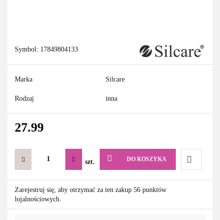
Symbol:
17849804133
Marka
Silcare
Rodzaj
inna
27.99
DO KOSZYKA
szt.
Do
Zarejestruj się, aby otrzymać za ten zakup 56 punktów
lojalnościowych.
przechowa