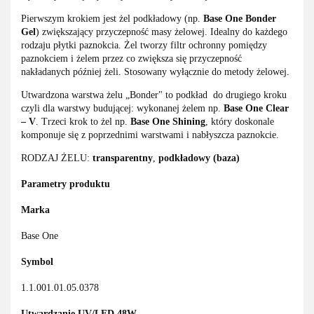
Pierwszym krokiem jest żel podkładowy (np.
Base One Bonder
Gel
) zwiększający przyczepność masy żelowej. Idealny do każdego
rodzaju płytki paznokcia. Żel tworzy filtr ochronny pomiędzy
paznokciem i żelem przez co zwiększa się przyczepność
nakładanych później żeli. Stosowany wyłącznie do metody żelowej.
Utwardzona warstwa żelu „Bonder" to podkład do drugiego kroku
czyli dla warstwy budującej: wykonanej żelem np.
Base One Clear
– V
. Trzeci krok to żel np.
Base One Shining
, który doskonale
komponuje się z poprzednimi warstwami i nabłyszcza paznokcie.
RODZAJ ŻELU:
transparentny
,
podkładowy (baza)
Parametry produktu
Marka
Base One
Symbol
1.1.001.01.05.0378
Utwardzanie UV/LED 48W