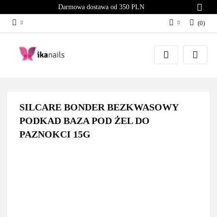
Darmowa dostawa od 350 PLN
(
0
)
Zaloguj się
Załóż konto
Dodaj zgłoszenie
Zgody cookies
SILCARE BONDER BEZKWASOWY
PODKAD BAZA POD ŻEL DO
PAZNOKCI 15G