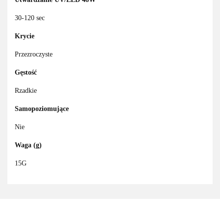
30-120 sec
Krycie
Przezroczyste
Gęstość
Rzadkie
Samopoziomujące
Nie
Waga (g)
15G