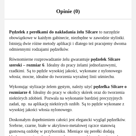
Opinie (0)
Pędzelek z perełkami do nakładania żelu Silcare
to narzędzie
obowiązkowe w każdym gabinecie, niezbędne w zawodzie stylistki.
Istnieją dwie różne metody aplikacji i dlatego też pracujemy dwoma
odmiennymi rodzajami pędzelków.
Równomierne rozprowadzanie żelu gwarantuje
pędzelek Silcare
szeroki – rozmiar 6
. Idealny do pracy żelami jednofazowymi,
rzadkimi. Są to pędzle wysokiej jakości, wykonane z nylonowego
włosia; mocne, idealne do tworzenia wyraźnej linii uśmiechu.
Wykonując stylizacje żelem gęstym, należy użyć
pędzelka Silcare o
rozmiarze 4
. Idealny do pracy w okolicy skórek oraz do tworzenia
niektórych zdobień. Pozwala na wykonanie bardziej precyzyjnych
zadań, np. na aplikację niektórych ozdób. Są to pędzle wykonane z
wysokiej jakości włosia nylonowego.
Doskonałym dopełnieniem całości jest elegancki wygląd pędzelków.
Srebrne, czarne, białe w akrylowo-metalowej rączce stanowią
gustowną ozdobę w przyborniku. Mieniące się perełki dodają