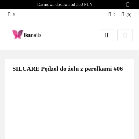
Darmowa dostawa od 350 PLN
(
0
)
Zaloguj się
Załóż konto
Dodaj zgłoszenie
Zgody cookies
SILCARE Pędzel do żelu z perełkami #06