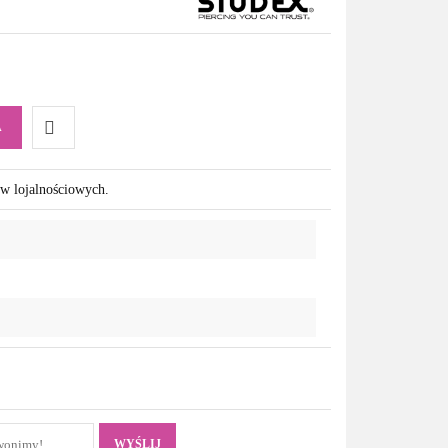
A
Do
ów lojalnościowych.
przechowalni
WYŚLIJ