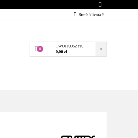
KONTAKT
Strefa klienta
Zaloguj się
Załóż konto
TWÓJ KOSZYK
Dodaj zgłoszenie
0
0,00 zł
Zgody cookies
BLOG
KONTAKT