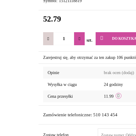
Symbol:
15121118819
52.79
DO KOSZYK
szt.
Zarejestruj się, aby otrzymać za ten zakup 106 punkt
Opinie
brak ocen
(dodaj)
Wysyłka w ciągu
24 godziny
Cena przesyłki
11.99
Zamówienie telefoniczne: 510 143 454
Zostaw telefon