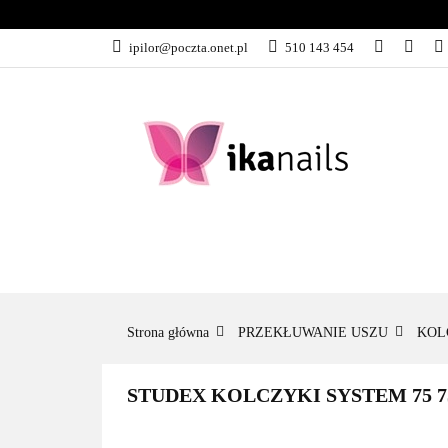
KATEGORIE
ipilor@poczta.onet.pl
510 143 454
KATEGORIE
PROMOCJE
Strona główna
PRZEKŁUWANIE USZU
KOL
STUDEX KOLCZYKI SYSTEM 75 75