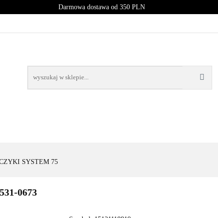
Darmowa dostawa od 350 PLN
PROMOCJE
NOWOŚCI
BESTSELLERY
BLOG
NOWOŚCI
BESTSELLERY
CZYKI SYSTEM 75
31-0673