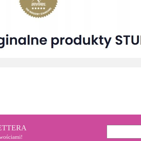
3M
LETTERA
owościami!