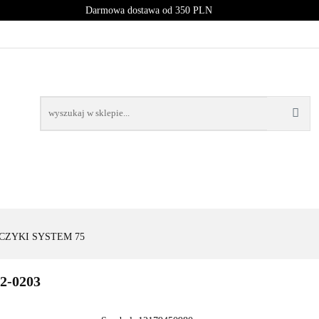
Darmowa dostawa od 350 PLN
PROMOCJE
NOWOŚCI
BESTSELLERY
BLOG
NOWOŚCI
BESTSELLERY
CZYKI SYSTEM 75
2-0203