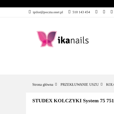
KATEGORIE
ipilor@poczta.onet.pl
510 143 454
KATEGORIE
PROMOCJE
Strona główna
PRZEKŁUWANIE USZU
KOL
STUDEX KOLCZYKI System 75 751