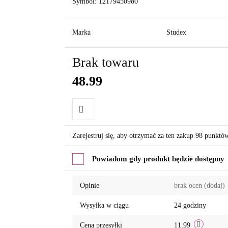
Symbol:
12179450980
Marka
Studex
Brak towaru
48.99
Do
Zarejestruj się, aby otrzymać za ten zakup 98 punktó
przechowalni
Powiadom gdy produkt będzie dostępny
Opinie
brak ocen
(dodaj)
Wysyłka w ciągu
24 godziny
Cena przesyłki
11.99