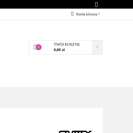
KONTAKT
Strefa klienta
Zaloguj się
Załóż konto
TWÓJ KOSZYK
Dodaj zgłoszenie
0
0,00 zł
Zgody cookies
BLOG
KONTAKT