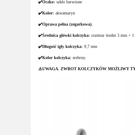
✔️Oczko:
szkło barwione
✔️Kolor:
akwamaryn
✔️Oprawa pełna (zegarkowa).
✔️Średnica główki kolczyka:
rozmiar średni 3 mm + 
✔️Długość igły kolczyka:
9,7 mm
✔️Kolor kolczyka:
srebrny.
⚠️UWAGA. ZWROT KOLCZYKÓW MOŻLIWY T