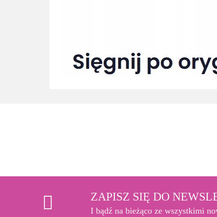
ZAPISZ SIĘ DO NEWS
I bądź na bieżąco ze wszystkimi n