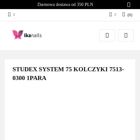
Darmowa dostawa od 350 PLN
(
0
)
Zaloguj się
Załóż konto
Dodaj zgłoszenie
Zgody cookies
STUDEX SYSTEM 75 KOLCZYKI 7513-
0300 1PARA