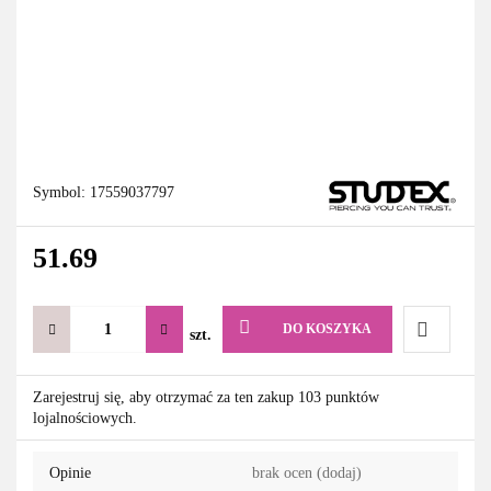
Symbol:
17559037797
51.69
DO KOSZYKA
szt.
Do
Zarejestruj się, aby otrzymać za ten zakup 103 punktów
lojalnościowych.
przechowa
Opinie
brak ocen
(dodaj)