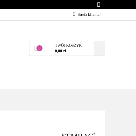
KONTAKT
Strefa klienta
Zaloguj się
Załóż konto
TWÓJ KOSZYK
Dodaj zgłoszenie
0
0,00 zł
Zgody cookies
BLOG
KONTAKT