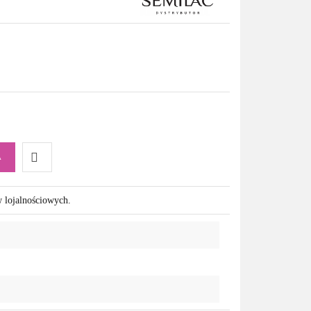
A
Do
w lojalnościowych.
przechowalni