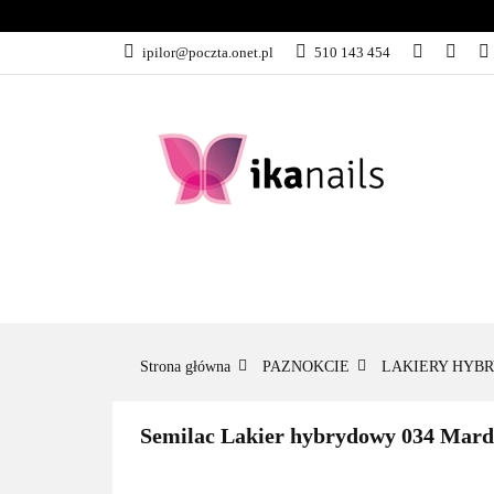
KATEGORIE
ipilor@poczta.onet.pl
510 143 454
KATEGORIE
PROMOCJE
Strona główna
PAZNOKCIE
LAKIERY HYB
Semilac Lakier hybrydowy 034 Mard