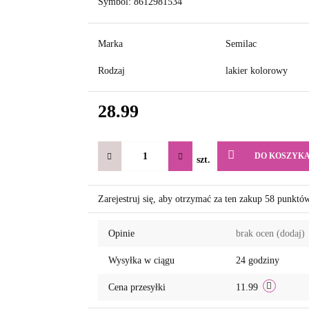
Symbol:
8612981534
Marka
Semilac
Rodzaj
lakier kolorowy
28.99
DO KOSZYK
szt.
Zarejestruj się, aby otrzymać za ten zakup 58 punktó
Opinie
brak ocen
(dodaj)
Wysyłka w ciągu
24 godziny
Cena przesyłki
11.99