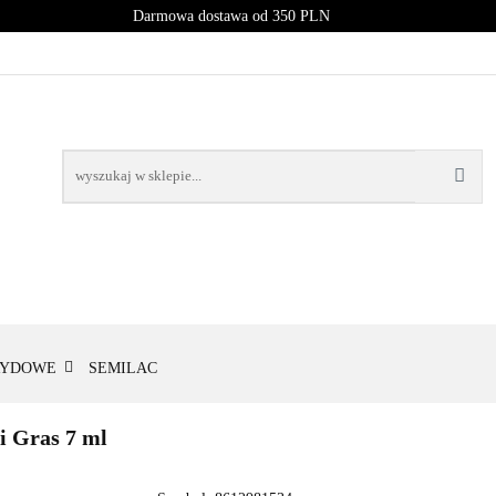
Darmowa dostawa od 350 PLN
PROMOCJE
NOWOŚCI
BESTSELLERY
BLOG
NOWOŚCI
BESTSELLERY
RYDOWE
SEMILAC
i Gras 7 ml