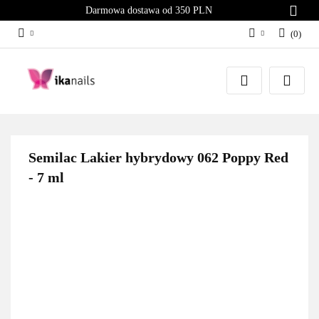
Darmowa dostawa od 350 PLN
(
0
)
Zaloguj się
Załóż konto
Dodaj zgłoszenie
Zgody cookies
Semilac Lakier hybrydowy 062 Poppy Red
- 7 ml