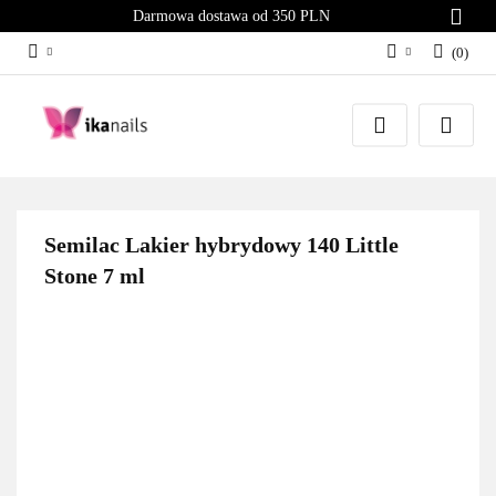
Darmowa dostawa od 350 PLN
(
0
)
Zaloguj się
Załóż konto
Dodaj zgłoszenie
Zgody cookies
Semilac Lakier hybrydowy 140 Little
Stone 7 ml