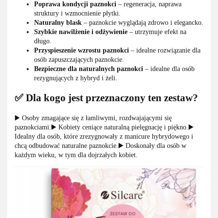
Poprawa kondycji paznokci
– regeneracja, naprawa
struktury i wzmocnienie płytki.
Naturalny blask
– paznokcie wyglądają zdrowo i elegancko.
Szybkie nawilżenie i odżywienie
– utrzymuje efekt na
długo.
Przyspieszenie wzrostu paznokci
– idealne rozwiązanie dla
osób zapuszczających paznokcie.
Bezpieczne dla naturalnych paznokci
– idealne dla osób
rezygnujących z hybryd i żeli.
✅ Dla kogo jest przeznaczony ten zestaw?
▶️ Osoby zmagające się z łamliwymi, rozdwajającymi się
paznokciami.▶️ Kobiety ceniące naturalną pielęgnację i piękno.▶️
Idealny dla osób, które zrezygnowały z manicure hybrydowego i
chcą odbudować naturalne paznokcie.▶️ Doskonały dla osób w
każdym wieku, w tym dla dojrzałych kobiet.