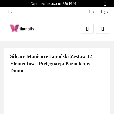
Darmowa dostawa od 350 PLN
(
0
)
Zaloguj się
Załóż konto
Dodaj zgłoszenie
Zgody cookies
Silcare Manicure Japoński Zestaw 12
Elementów - Pielęgnacja Paznokci w
Domu