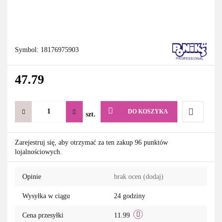
Symbol:
18176975903
47.79
DO KOSZYKA
szt.
Do
Zarejestruj się, aby otrzymać za ten zakup 96 punktów
lojalnościowych.
przechowa
Opinie
brak ocen
(dodaj)
Wysyłka w ciągu
24 godziny
Cena przesyłki
11.99