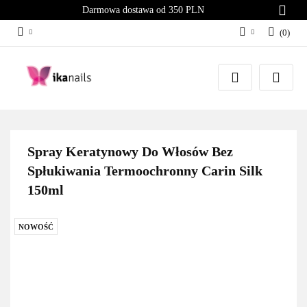
Darmowa dostawa od 350 PLN
(
0
)
Zaloguj się
Załóż konto
Dodaj zgłoszenie
Zgody cookies
Spray Keratynowy Do Włosów Bez
Spłukiwania Termoochronny Carin Silk
150ml
NOWOŚĆ