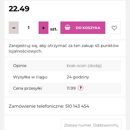
22.49
DO KOSZYKA
szt.
Do
Zarejestruj się, aby otrzymać za ten zakup 45 punktów
lojalnościowych.
przecho
Opinie
brak ocen
(dodaj)
Wysyłka w ciągu
24 godziny
Cena przesyłki
11.99
Zamówienie telefoniczne: 510 143 454