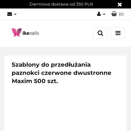
Darmowa dostawa od 350 PLN
(
0
)
Zaloguj się
Załóż konto
Dodaj zgłoszenie
Zgody cookies
Szablony do przedłużania
paznokci czerwone dwustronne
Maxim 500 szt.