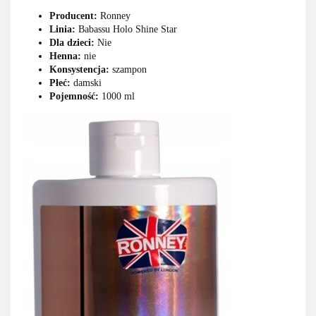
Producent:
Ronney
Linia:
Babassu Holo Shine Star
Dla dzieci:
Nie
Henna:
nie
Konsystencja:
szampon
Płeć:
damski
Pojemność:
1000 ml