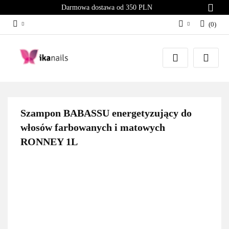
Darmowa dostawa od 350 PLN
(
0
)
Zaloguj się
Załóż konto
Dodaj zgłoszenie
Zgody cookies
Szampon BABASSU energetyzujący do
włosów farbowanych i matowych
RONNEY 1L