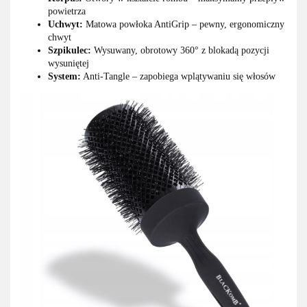
powietrza
Uchwyt:
Matowa powłoka AntiGrip – pewny, ergonomiczny
chwyt
Szpikulec:
Wysuwany, obrotowy 360° z blokadą pozycji
wysuniętej
System:
Anti-Tangle – zapobiega wplątywaniu się włosów