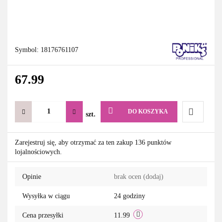
Symbol:
18176761107
67.99
DO KOSZYKA
szt.
Do
Zarejestruj się, aby otrzymać za ten zakup 136 punktów
lojalnościowych.
przechowa
Opinie
brak ocen
(dodaj)
Wysyłka w ciągu
24 godziny
Cena przesyłki
11.99