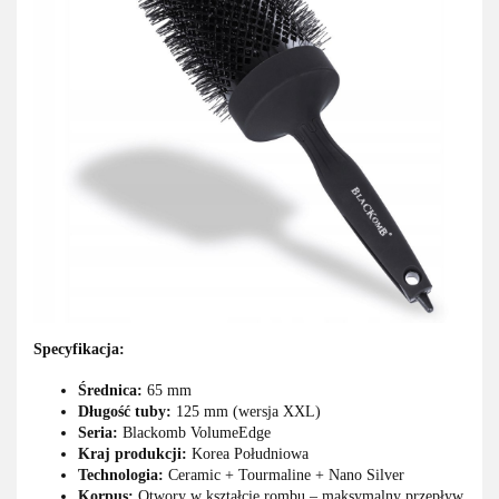
Specyfikacja:
Średnica:
65 mm
Długość tuby:
125 mm (wersja XXL)
Seria:
Blackomb VolumeEdge
Kraj produkcji:
Korea Południowa
Technologia:
Ceramic + Tourmaline + Nano Silver
Korpus:
Otwory w kształcie rombu – maksymalny przepływ