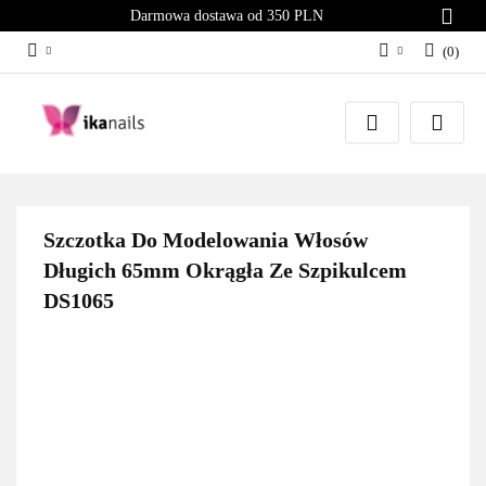
Darmowa dostawa od 350 PLN
(
0
)
Zaloguj się
Załóż konto
Dodaj zgłoszenie
Zgody cookies
Szczotka Do Modelowania Włosów
Długich 65mm Okrągła Ze Szpikulcem
DS1065