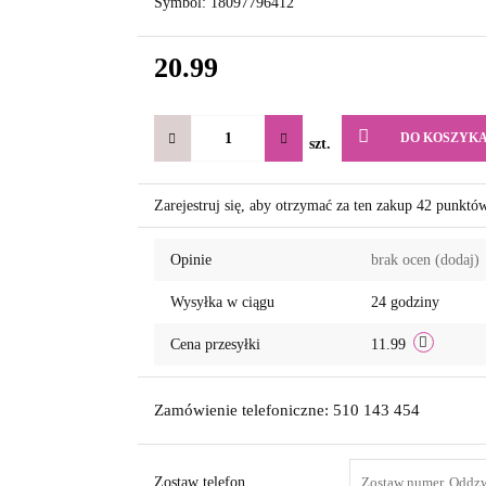
Symbol:
18097796412
20.99
DO KOSZYK
szt.
Zarejestruj się, aby otrzymać za ten zakup 42 punktó
Opinie
brak ocen
(dodaj)
Wysyłka w ciągu
24 godziny
Cena przesyłki
11.99
Zamówienie telefoniczne: 510 143 454
Zostaw telefon