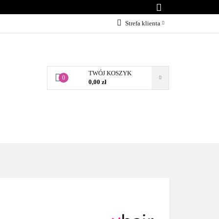
KONTAKT
Strefa klienta
Zaloguj się
Załóż konto
TWÓJ KOSZYK
Dodaj zgłoszenie
0
0,00 zł
Zgody cookies
BLOG
KONTAKT