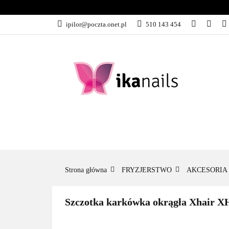
KATEGORIE
ipilor@poczta.onet.pl
510 143 454
KATEGORIE
PROMOCJE
Strona główna
FRYZJERSTWO
AKCESORIA 
Szczotka karkówka okrągła Xhair X