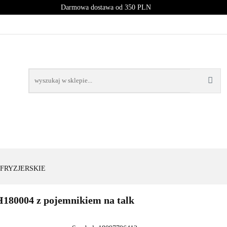
Darmowa dostawa od 350 PLN
PROMOCJE
NOWOŚCI
BESTSELLERY
BLOG
NOWOŚCI
BESTSELLERY
FRYZJERSKIE
H180004 z pojemnikiem na talk