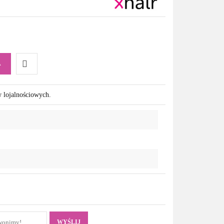
A
Do
w lojalnościowych.
przechowalni
WYŚLIJ