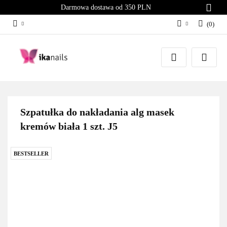
Darmowa dostawa od 350 PLN
(
0
)
Zaloguj się
Załóż konto
Dodaj zgłoszenie
Zgody cookies
Szpatułka do nakładania alg masek
kremów biała 1 szt. J5
BESTSELLER