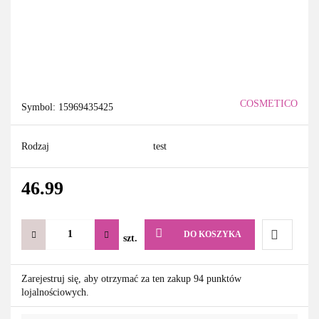
COSMETICO
Symbol:
15969435425
Rodzaj
test
46.99
DO KOSZYKA
szt.
Do
Zarejestruj się, aby otrzymać za ten zakup 94 punktów
lojalnościowych.
przechowa