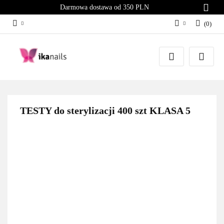
Darmowa dostawa od 350 PLN
(
0
)
Zaloguj się
Załóż konto
Dodaj zgłoszenie
Zgody cookies
TESTY do sterylizacji 400 szt KLASA 5