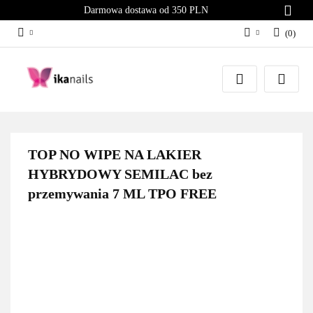
Darmowa dostawa od 350 PLN
(
0
)
Zaloguj się
Załóż konto
Dodaj zgłoszenie
Zgody cookies
TOP NO WIPE NA LAKIER
HYBRYDOWY SEMILAC bez
przemywania 7 ML TPO FREE