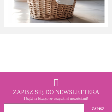
3M
ZAPISZ SIĘ DO NEWSLETTERA
I bądź na bieżąco ze wszystkimi nowościami!