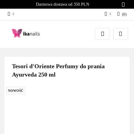
Darmowa dostawa od 350 PLN
(
0
)
Zaloguj się
Załóż konto
Dodaj zgłoszenie
Zgody cookies
Tesori d'Oriente Perfumy do prania
Ayurveda 250 ml
NOWOŚĆ