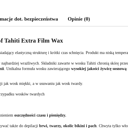
macje dot. bezpieczeństwa
Opinie (0)
f Tahiti Extra Film Wax
ający elastyczną strukturę i krótki czas schnięcia. Produkt ma niską temperat
w najbardziej wrażliwych. Składniki zawarte w wosku Tahiti chronią skórę prz
nii
. Unikalna formuła wosku zawierającego
wysokiej jakości żywicę sosnową
ji jak wosk miękki, a w usuwaniu jak wosk twardy.
rzypadku wosków twardych
ędnieniem
oszczędności
czasu i pieniędzy.
żywać także do depilacji
brwi, twarzy, okolic bikini i pach
. Chwyta tylko włos