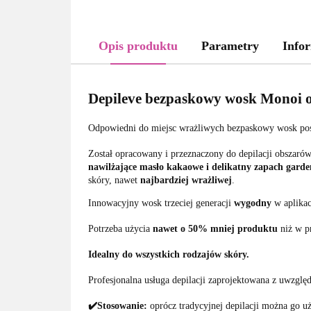
Opis produktu
Parametry
Infor
Depileve bezpaskowy wosk Monoi o
Odpowiedni do miejsc wrażliwych bezpaskowy wosk posiad
Został opracowany i przeznaczony do depilacji obszaró
nawilżające masło kakaowe i delikatny zapach garde
skóry, nawet
najbardziej wrażliwej
.
Innowacyjny wosk trzeciej generacji
wygodny
w aplikac
Potrzeba użycia
nawet o 50% mniej produktu
niż w p
Idealny do wszystkich rodzajów skóry.
Profesjonalna usługa depilacji zaprojektowana z uwzgl
✔️Stosowanie:
oprócz tradycyjnej depilacji można go u