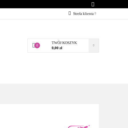
KONTAKT
Strefa klienta
Zaloguj się
Załóż konto
TWÓJ KOSZYK
Dodaj zgłoszenie
0
0,00 zł
Zgody cookies
BLOG
KONTAKT