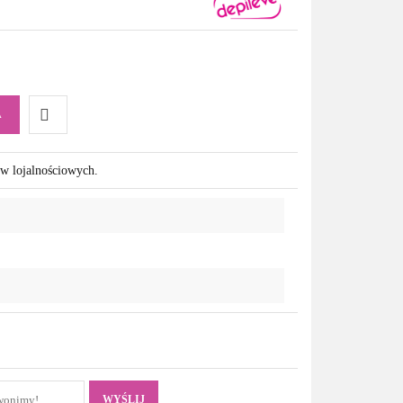
A
Do
ów lojalnościowych.
przechowalni
WYŚLIJ