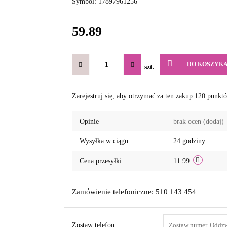
Symbol:
17897961256
59.89
DO KOSZYK
szt.
Zarejestruj się, aby otrzymać za ten zakup 120 punkt
Opinie
brak ocen
(dodaj)
Wysyłka w ciągu
24 godziny
Cena przesyłki
11.99
Zamówienie telefoniczne: 510 143 454
Zostaw telefon