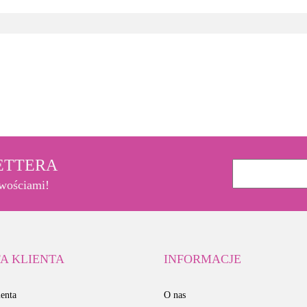
3M
LETTERA
owościami!
A KLIENTA
INFORMACJE
enta
O nas