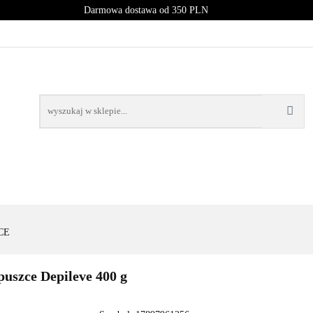
Darmowa dostawa od 350 PLN
PROMOCJE
NOWOŚCI
BESTSELLERY
BLOG
NOWOŚCI
BESTSELLERY
CE
puszce Depileve 400 g