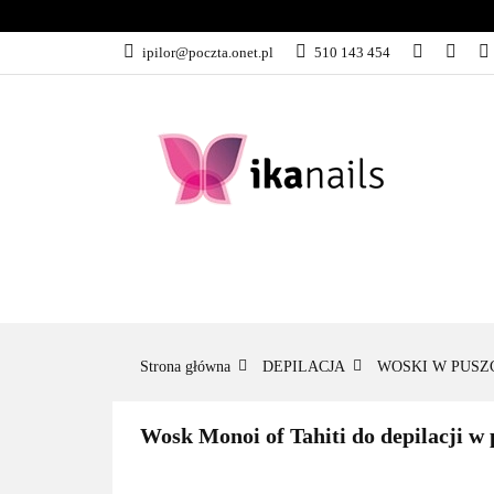
KATEGORIE
ipilor@poczta.onet.pl
510 143 454
KATEGORIE
PROMOCJE
Strona główna
DEPILACJA
WOSKI W PUSZ
Wosk Monoi of Tahiti do depilacji w 