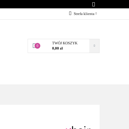
KONTAKT
Strefa klienta
Zaloguj się
Załóż konto
TWÓJ KOSZYK
Dodaj zgłoszenie
0
0,00 zł
Zgody cookies
BLOG
KONTAKT