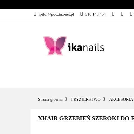
KATEGORIE
ipilor@poczta.onet.pl
510 143 454
KATEGORIE
PROMOCJE
Strona główna
FRYZJERSTWO
AKCESORIA 
XHAIR GRZEBIEŃ SZEROKI D