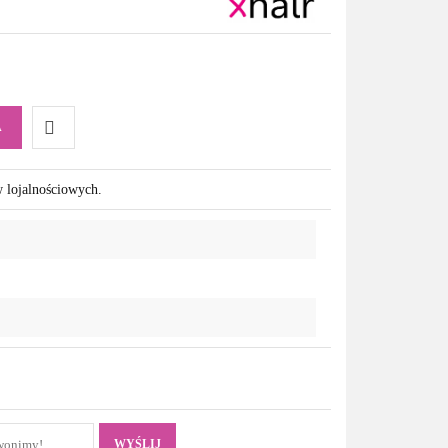
A
Do
w lojalnościowych.
przechowalni
WYŚLIJ