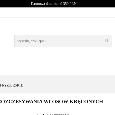
Darmowa dostawa od 350 PLN
PROMOCJE
NOWOŚCI
BESTSELLERY
BLOG
NOWOŚCI
BESTSELLERY
FRYZJERSKIE
O ROZCZESYWANIA WŁOSÓW KRĘCONYCH