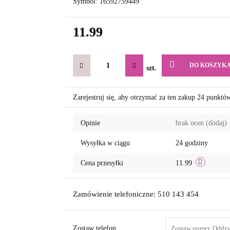
Symbol:
16592759449
11.99
DO KOSZYK
szt.
Zarejestruj się, aby otrzymać za ten zakup 24 punktó
Opinie
brak ocen
(dodaj)
Wysyłka w ciągu
24 godziny
Cena przesyłki
11.99
Zamówienie telefoniczne: 510 143 454
Zostaw telefon