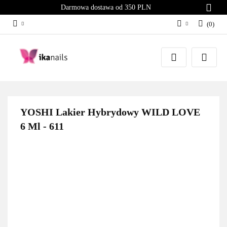
Darmowa dostawa od 350 PLN
(
0
)
Zaloguj się
Załóż konto
Dodaj zgłoszenie
Zgody cookies
YOSHI Lakier Hybrydowy WILD LOVE
6 Ml - 611