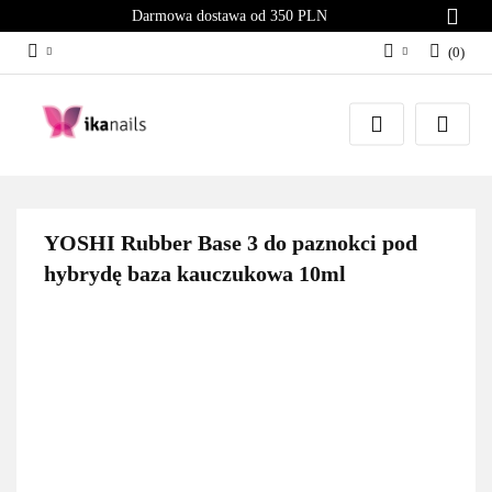
Darmowa dostawa od 350 PLN
(
0
)
Zaloguj się
Załóż konto
Dodaj zgłoszenie
Zgody cookies
YOSHI Rubber Base 3 do paznokci pod
hybrydę baza kauczukowa 10ml