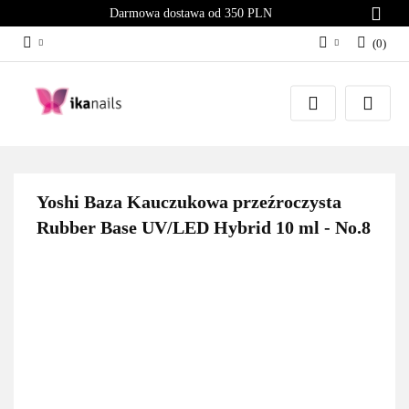
Darmowa dostawa od 350 PLN
(
0
)
Zaloguj się
Załóż konto
Dodaj zgłoszenie
Zgody cookies
Yoshi Baza Kauczukowa przeźroczysta
Rubber Base UV/LED Hybrid 10 ml - No.8