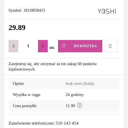
Symbol:
18118058415
29.89
DO KOSZYKA
szt.
Do
Zarejestruj się, aby otrzymać za ten zakup 60 punktów
lojalnościowych.
przechowa
Opinie
brak ocen
(dodaj)
Wysyłka w ciągu
24 godziny
Cena przesyłki
11.99
Zamówienie telefoniczne: 510 143 454