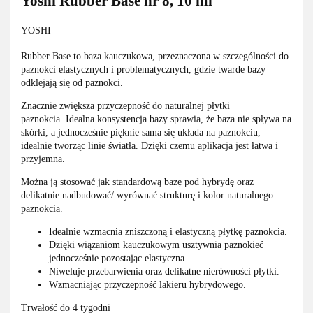
Yoshi Rubber Base nr 8, 10 ml
YOSHI
Rubber Base to baza kauczukowa, przeznaczona w szczególności do
paznokci elastycznych i problematycznych, gdzie twarde bazy
odklejają się od paznokci.
Znacznie zwiększa przyczepność do naturalnej płytki
paznokcia. Idealna konsystencja bazy sprawia, że baza nie spływa na
skórki, a jednocześnie pięknie sama się układa na paznokciu,
idealnie tworząc linie światła. Dzięki czemu aplikacja jest łatwa i
przyjemna.
Można ją stosować jak standardową bazę pod hybrydę oraz
delikatnie nadbudować/ wyrównać strukturę i kolor naturalnego
paznokcia.
Idealnie wzmacnia zniszczoną i elastyczną płytkę paznokcia.
Dzięki wiązaniom kauczukowym usztywnia paznokieć
jednocześnie pozostając elastyczna.
Niweluje przebarwienia oraz delikatne nierówności płytki.
Wzmacniając przyczepność lakieru hybrydowego.
Trwałość do 4 tygodni