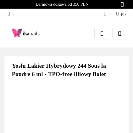
Darmowa dostawa od 350 PLN
(
0
)
Zaloguj się
Załóż konto
Dodaj zgłoszenie
Zgody cookies
Yoshi Lakier Hybrydowy 244 Sous la
Poudre 6 ml - TPO-free liliowy fiolet