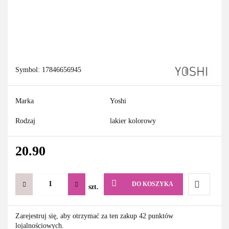
Symbol:
17846656945
Marka
Yoshi
Rodzaj
lakier kolorowy
20.90
DO KOSZYKA
szt.
Do
Zarejestruj się, aby otrzymać za ten zakup 42 punktów
lojalnościowych.
przechowa