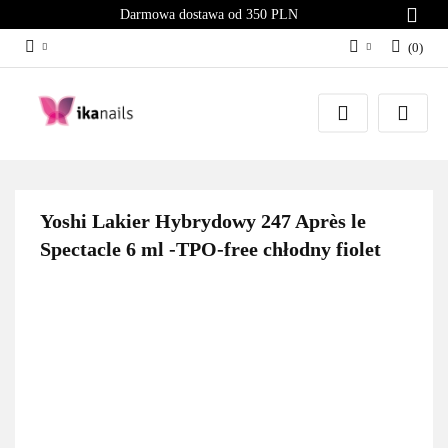
Darmowa dostawa od 350 PLN
(
0
)
Zaloguj się
Załóż konto
Dodaj zgłoszenie
Zgody cookies
Yoshi Lakier Hybrydowy 247 Après le
Spectacle 6 ml -TPO-free chłodny fiolet