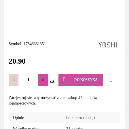
Symbol:
17846661351
20.90
DO KOSZYKA
szt.
Do
Zarejestruj się, aby otrzymać za ten zakup 42 punktów
lojalnościowych.
przechowa
Opinie
brak ocen
(dodaj)
Wysyłka w ciągu
24 godziny