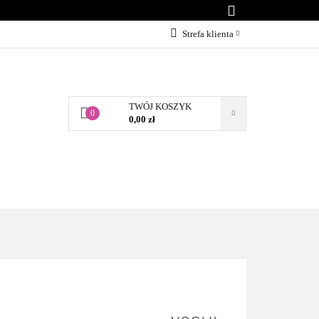
KONTAKT
Strefa klienta
Zaloguj się
Załóż konto
TWÓJ KOSZYK
Dodaj zgłoszenie
0
0,00 zł
Zgody cookies
BLOG
KONTAKT