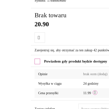
Symbol:
17846669680
Brak towaru
20.90
Do
Zarejestruj się, aby otrzymać za ten zakup 42 punktó
przechowalni
Powiadom gdy produkt będzie dostępny
Opinie
brak ocen
(dodaj)
Wysyłka w ciągu
24 godziny
Cena przesyłki
11.99
Zostaw telefon