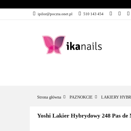
KATEGORIE
ipilor@poczta.onet.pl
510 143 454
KATEGORIE
PROMOCJE
Strona główna
PAZNOKCIE
LAKIERY HYB
Yoshi Lakier Hybrydowy 248 Pas de M