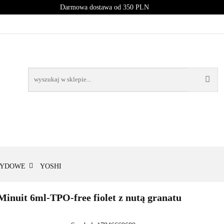
Darmowa dostawa od 350 PLN
PROMOCJE
NOWOŚCI
BESTSELLERY
BLOG
NOWOŚCI
BESTSELLERY
RYDOWE
YOSHI
inuit 6ml-TPO-free fiolet z nutą granatu