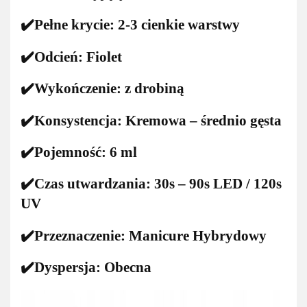
✔️Pełne krycie: 2-3 cienkie warstwy
✔️Odcień: Fiolet
✔️Wykończenie: z drobiną
✔️Konsystencja: Kremowa – średnio gęsta
✔️Pojemność: 6 ml
✔️Czas utwardzania: 30s – 90s LED / 120s
UV
✔️Przeznaczenie: Manicure Hybrydowy
✔️Dyspersja: Obecna