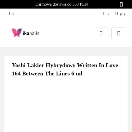
Darmowa dostawa od 350 PLN
(
0
)
Zaloguj się
Załóż konto
Dodaj zgłoszenie
Zgody cookies
Yoshi Lakier Hybrydowy Written In Love
164 Between The Lines 6 ml