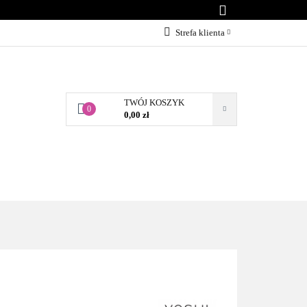
KONTAKT
Strefa klienta
Zaloguj się
Załóż konto
TWÓJ KOSZYK
Dodaj zgłoszenie
0
0,00 zł
Zgody cookies
BLOG
KONTAKT