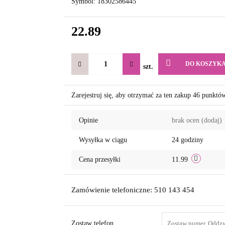
Symbol:
18302586445
22.89
DO KOSZYK
szt.
Zarejestruj się, aby otrzymać za ten zakup 46 punktó
Opinie
brak ocen
(dodaj)
Wysyłka w ciągu
24 godziny
Cena przesyłki
11.99
Zamówienie telefoniczne: 510 143 454
Zostaw telefon