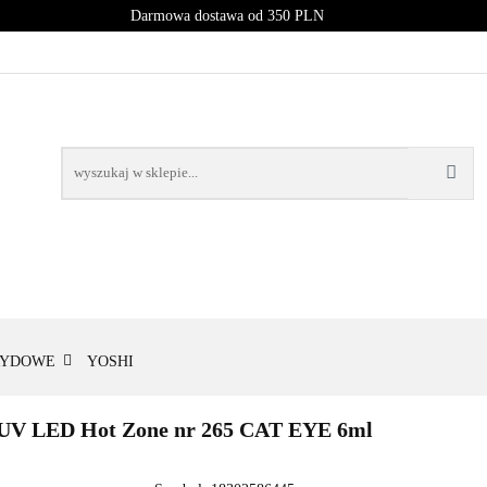
Darmowa dostawa od 350 PLN
PROMOCJE
NOWOŚCI
BESTSELLERY
BLOG
NOWOŚCI
BESTSELLERY
RYDOWE
YOSHI
i UV LED Hot Zone nr 265 CAT EYE 6ml