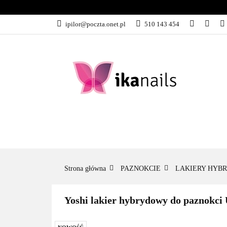
KATEGORIE
ipilor@poczta.onet.pl
510 143 454
KATEGORIE
PROMOCJE
Strona główna
PAZNOKCIE
LAKIERY HYB
Yoshi lakier hybrydowy do paznokc