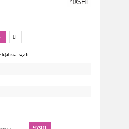
A
Do
w lojalnościowych.
przechowalni
WYŚLIJ