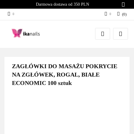
Darmowa dostawa od 350 PLN
(
0
)
Zaloguj się
Załóż konto
Dodaj zgłoszenie
Zgody cookies
ZAGŁÓWKI DO MASAŻU POKRYCIE
NA ZGŁÓWEK, ROGAL, BIAŁE
ECONOMIC 100 sztuk