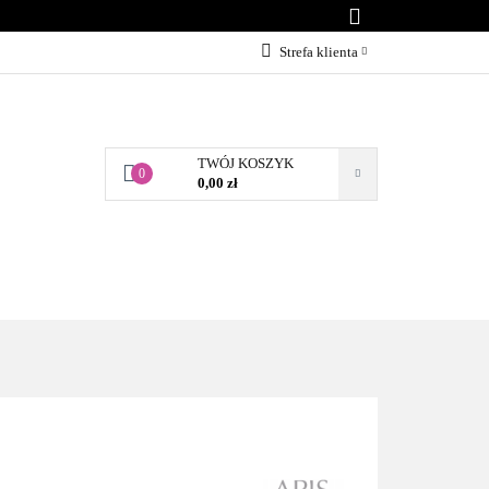
KONTAKT
Strefa klienta
Zaloguj się
Załóż konto
TWÓJ KOSZYK
Dodaj zgłoszenie
0
0,00 zł
Zgody cookies
BLOG
KONTAKT