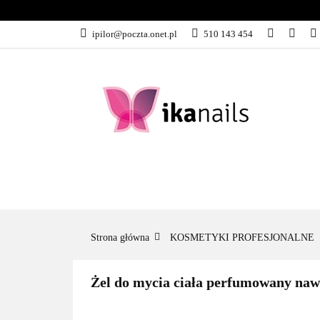
KATEGORIE
ipilor@poczta.onet.pl
510 143 454
KATEGORIE
PROMOCJE
Strona główna
KOSMETYKI PROFESJONALNE
Żel do mycia ciała perfumowany na