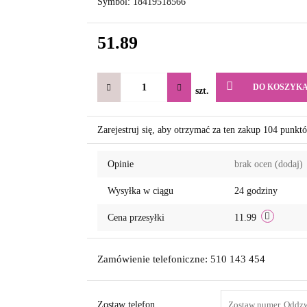
Symbol:
18419518566
51.89
DO KOSZYK
szt.
Zarejestruj się, aby otrzymać za ten zakup 104 punkt
Opinie
brak ocen
(dodaj)
Wysyłka w ciągu
24 godziny
Cena przesyłki
11.99
Zamówienie telefoniczne: 510 143 454
Zostaw telefon