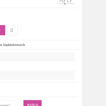
A
Do
ów lojalnościowych.
przechowalni
WYŚLIJ