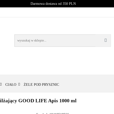
Darmowa dostawa od 350 PLN
PROMOCJE
NOWOŚCI
BESTSELLERY
BLOG
NOWOŚCI
BESTSELLERY
CIAŁO
ŻELE POD PRYSZNIC
wilżający GOOD LIFE Apis 1000 ml