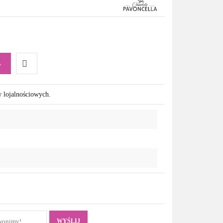
A
Do
w lojalnościowych.
przechowalni
WYŚLIJ