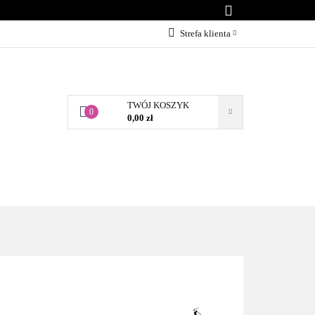
KONTAKT
Strefa klienta
Zaloguj się
Załóż konto
TWÓJ KOSZYK
Dodaj zgłoszenie
0
0,00 zł
Zgody cookies
BLOG
KONTAKT