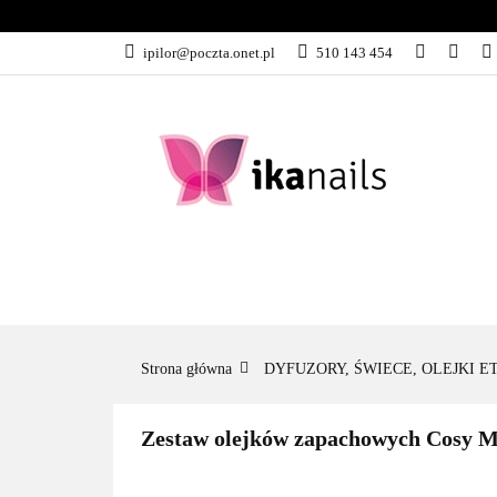
KATEGORIE
ipilor@poczta.onet.pl
510 143 454
KATEGORIE
PROMOCJE
Strona główna
DYFUZORY, ŚWIECE, OLEJKI 
Zestaw olejków zapachowych Cosy 