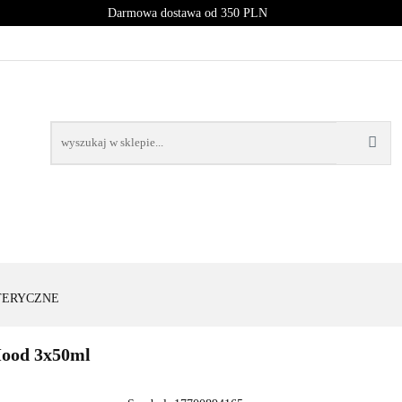
Darmowa dostawa od 350 PLN
PROMOCJE
NOWOŚCI
BESTSELLERY
BLOG
NOWOŚCI
BESTSELLERY
ETERYCZNE
Mood 3x50ml