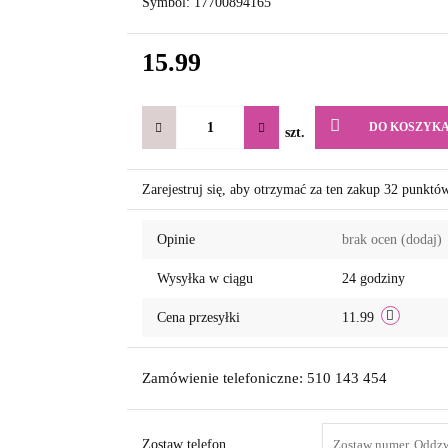
Symbol:
17700894165
15.99
DO KOSZYK
szt.
Zarejestruj się, aby otrzymać za ten zakup 32 punktó
Opinie
brak ocen
(dodaj)
Wysyłka w ciągu
24 godziny
Cena przesyłki
11.99
Zamówienie telefoniczne: 510 143 454
Zostaw telefon