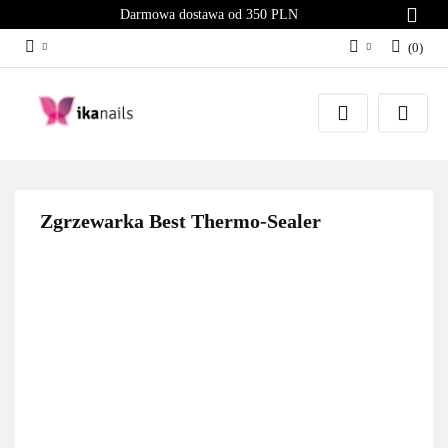
Darmowa dostawa od 350 PLN
(
0
)
Zaloguj się
Załóż konto
Dodaj zgłoszenie
Zgody cookies
Zgrzewarka Best Thermo-Sealer