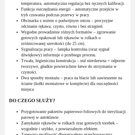
temperatura, automatyczna regulacja bez ręcznych kalibracji.
Funkcja oszczędzania energii – automatyczne przejście w
tryb czuwania podczas przerwy w pracy.
Obcinarka z nożem o podwójnym ostrzu – precyzyjne
odcinanie rękawa; czysto, równo i bez strzępień.
Wygodne prowadzenie różnych formatów – zgrzewanie
gotowych opakowań lub rękawów w rolkach o
zróżnicowanej szerokości (do 25 cm).
Sygnalizacja pracy – lampka kontrolna (oraz sygnał
dźwiękowy) informuje o przebiegu procesu.
Trwała, higieniczna konstrukcja – stal nierdzewna + odporne
tworzywo, gładkie powierzchnie łatwe do utrzymania w
czystości.
Dwa sposoby montażu – praca na blacie lub zawieszenie na
ścianie (kołki montażowe w komplecie) dla oszczędności
miejsca.
DO CZEGO SŁUŻY?
Przygotowanie pakietów papierowo-foliowych do sterylizacji
parowej w autoklawie.
Zamykanie rękawów w rolkach oraz gotowych torebek –
wygodnie i szybko, z powtarzalnym efektem.
Zapewnia możliwość długotrwałego przechowywania