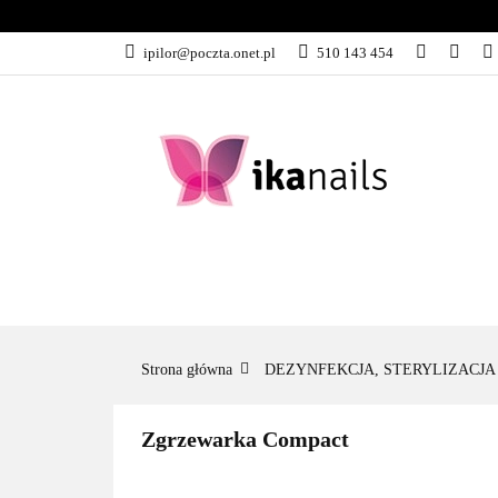
KATEGORIE
ipilor@poczta.onet.pl
510 143 454
KATEGORIE
PROMOCJE
Strona główna
DEZYNFEKCJA, STERYLIZACJA
Zgrzewarka Compact