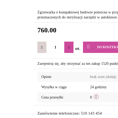
Zgrzewarka o kompaktowej budowie pomocna w przy
przeznaczonych do sterylizacji narzędzi w autoklawie.
760.00
DO KOSZYK
szt.
Zarejestruj się, aby otrzymać za ten zakup 1520 punk
Opinie
brak ocen
(dodaj)
Wysyłka w ciągu
24 godziny
Cena przesyłki
0
Zamówienie telefoniczne: 510 143 454