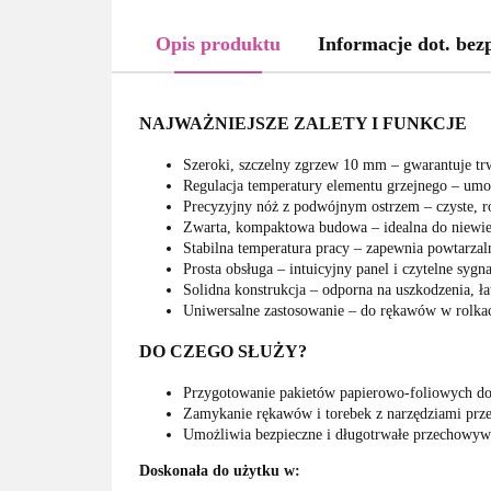
Opis produktu
Informacje dot. bez
NAJWAŻNIEJSZE ZALETY I FUNKCJE
Szeroki, szczelny zgrzew 10 mm – gwarantuje trw
Regulacja temperatury elementu grzejnego – umoż
Precyzyjny nóż z podwójnym ostrzem – czyste, rów
Zwarta, kompaktowa budowa – idealna do niewiel
Stabilna temperatura pracy – zapewnia powtarzal
Prosta obsługa – intuicyjny panel i czytelne sygn
Solidna konstrukcja – odporna na uszkodzenia, ł
Uniwersalne zastosowanie – do rękawów w rolka
DO CZEGO SŁUŻY?
Przygotowanie pakietów papierowo-foliowych do s
Zamykanie rękawów i torebek z narzędziami przed
Umożliwia bezpieczne i długotrwałe przechowywa
Doskonała do użytku w: