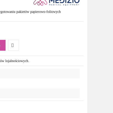
gotowaniu pakietów papierowo-foliowych
A
Do
tów lojalnościowych.
przechowalni