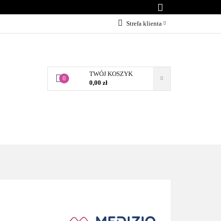
KONTAKT
Strefa klienta
Zaloguj się
Załóż konto
TWÓJ KOSZYK
Dodaj zgłoszenie
0
0,00 zł
Zgody cookies
BLOG
KONTAKT