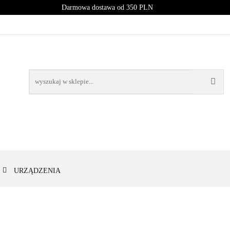
Darmowa dostawa od 350 PLN
PROMOCJE
NOWOŚCI
BESTSELLERY
BLOG
NOWOŚCI
BESTSELLERY
URZĄDZENIA