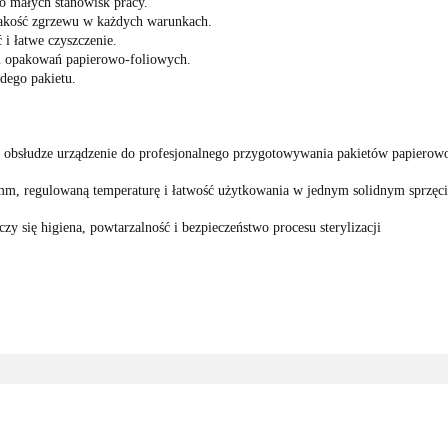
 małych stanowisk pracy.
jakość zgrzewu w każdych warunkach.
 i łatwe czyszczenie.
i opakowań papierowo-foliowych.
dego pakietu.
obsłudze urządzenie do profesjonalnego przygotowywania pakietów papierowo-
m, regulowaną temperaturę i łatwość użytkowania w jednym solidnym sprzęci
zy się higiena, powtarzalność i bezpieczeństwo procesu sterylizacji