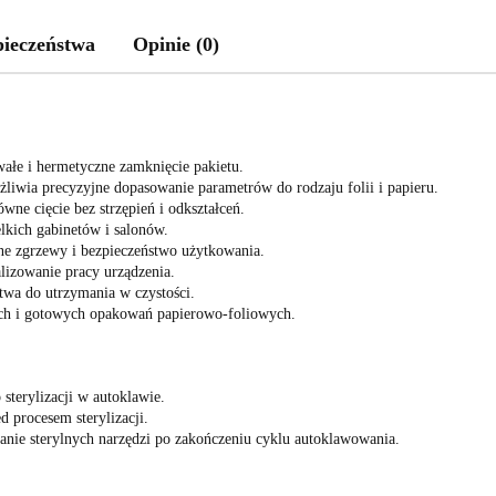
pieczeństwa
Opinie (0)
ałe i hermetyczne zamknięcie pakietu.
liwia precyzyjne dopasowanie parametrów do rodzaju folii i papieru.
ne cięcie bez strzępień i odkształceń.
kich gabinetów i salonów.
ne zgrzewy i bezpieczeństwo użytkowania.
alizowanie pracy urządzenia.
atwa do utrzymania w czystości.
ch i gotowych opakowań papierowo-foliowych.
terylizacji w autoklawie.
 procesem sterylizacji.
nie sterylnych narzędzi po zakończeniu cyklu autoklawowania.