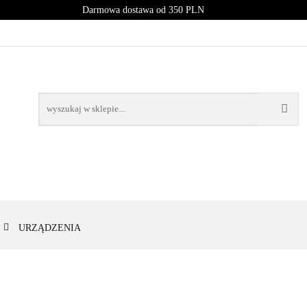
Darmowa dostawa od 350 PLN
PROMOCJE
NOWOŚCI
BESTSELLERY
BLOG
NOWOŚCI
BESTSELLERY
URZĄDZENIA