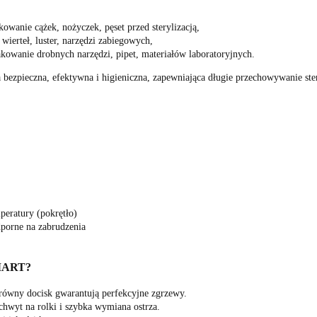
owanie cążek, nożyczek, pęset przed sterylizacją,
wierteł, luster, narzędzi zabiegowych,
kowanie drobnych narzędzi, pipet, materiałów laboratoryjnych.
 bezpieczna, efektywna i higieniczna, zapewniająca długie przechowywanie st
mperatury (pokrętło)
porne na zabrudzenia
MART?
i równy docisk gwarantują perfekcyjne zgrzewy.
hwyt na rolki i szybka wymiana ostrza.