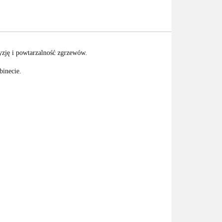
yzję i powtarzalność zgrzewów.
binecie.