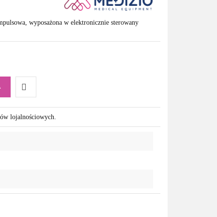
mpulsowa, wyposażona w elektronicznie sterowany
A
Do
tów lojalnościowych.
przechowalni