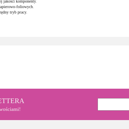
ej jakości komponenty.
papierowo-foliowych.
ędny tryb pracy.
3M
LETTERA
owościami!