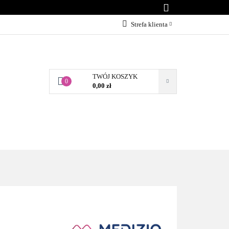
KONTAKT
Strefa klienta
Zaloguj się
Załóż konto
TWÓJ KOSZYK
Dodaj zgłoszenie
0
0,00 zł
Zgody cookies
BLOG
KONTAKT