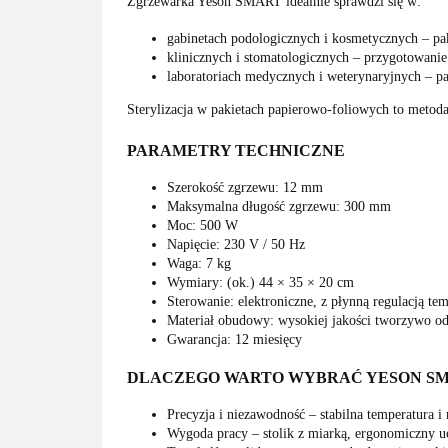
Zgrzewarka Yeson SMART idealnie sprawdzi się w:
gabinetach podologicznych i kosmetycznych – pak
klinicznych i stomatologicznych – przygotowanie 
laboratoriach medycznych i weterynaryjnych – pa
Sterylizacja w pakietach papierowo-foliowych to metoda
PARAMETRY TECHNICZNE
Szerokość zgrzewu: 12 mm
Maksymalna długość zgrzewu: 300 mm
Moc: 500 W
Napięcie: 230 V / 50 Hz
Waga: 7 kg
Wymiary: (ok.) 44 × 35 × 20 cm
Sterowanie: elektroniczne, z płynną regulacją te
Materiał obudowy: wysokiej jakości tworzywo od
Gwarancja: 12 miesięcy
DLACZEGO WARTO WYBRAĆ YESON S
Precyzja i niezawodność – stabilna temperatura 
Wygoda pracy – stolik z miarką, ergonomiczny uc